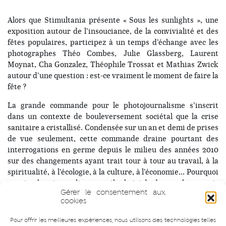
Alors que Stimultania présente « Sous les sunlights », une
exposition autour de l’insouciance, de la convivialité et des
fêtes populaires, participez à un temps d’échange avec les
photographes Théo Combes, Julie Glassberg, Laurent
Moynat, Cha Gonzalez, Théophile Trossat et Mathias Zwick
autour d’une question : est-ce vraiment le moment de faire la
fête ?
La grande commande pour le photojournalisme s’inscrit
dans un contexte de bouleversement sociétal que la crise
sanitaire a cristallisé. Condensée sur un an et demi de prises
de vue seulement, cette commande draine pourtant des
interrogations en germe depuis le milieu des années 2010
sur des changements ayant trait tour à tour au travail, à la
spiritualité, à l’écologie, à la culture, à l’économie… Pourquoi
ces six photojournalistes ont-ils choisi de dresser le portrait
Gérer le consentement aux
d’une France insouciante ? De quoi se sentent-ils témoins, ou
cookies
acteurs ?
Pour offrir les meilleures expériences, nous utilisons des technologies telles