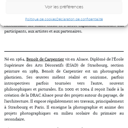
Production : 10 tirages 600×900 mm exposés au sein du bâtiment
socioculturel de la maison d’arrêt Lyon-Corbas en septembre 2017
Voir les préférences
; 50 coffrets composés de 10 posters, 15 cartes postales
photographique et 15 cartes postales de texte, 2 feuillets
Politique de cookies
Déclaration de confidentialité
rassemblant les textes écrits et 1 livret explicatif, distribués aux
participants, aux artistes et aux partenaires.
Né en 1964,
Benoît de Carpentier
vit en Alsace. Diplômé de l’École
Supérieure des Arts Décoratifs (ESAD) de Strasbourg, section
peinture en 1989, Benoît de Carpentier est un photographe
plasticien. Ses œuvres mêlent réalité et onirisme, parfois
introspectives parfois tournées vers l’autre, souvent
philosophiques et picturales. En 2002 et 2004 il reçoit l’aide à la
création de la DRAC Alsace pour des projets autour du paysage, de
l’architecture. Il expose régulièrement ses travaux, principalement
à Strasbourg et Paris. Il enseigne la photographie et anime des
projets photographiques en milieu scolaire du primaire au
secondaire.