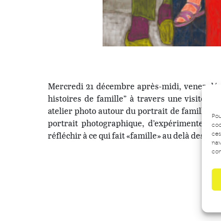
Mercredi 21 décembre après-midi, venez déc
histoires de famille” à travers une visite 
atelier photo autour du portrait de famille : 
Pou
portrait photographique, d’expérimenter la
coo
réfléchir à ce qui fait «famille» au delà des lie
ces
nav
con