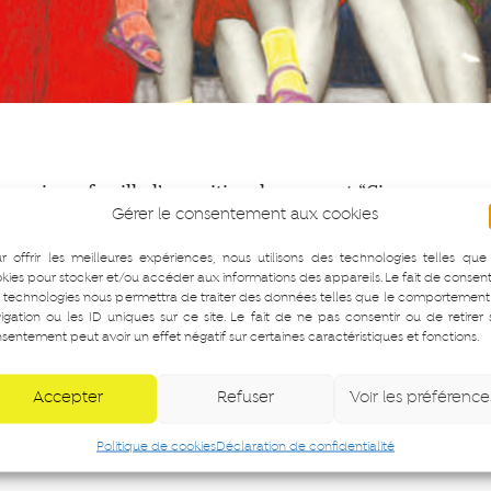
ouvrir en famille l’exposition du moment “Cinq
Gérer le consentement aux cookies
commentée par nos médiateurs et participez à un
l’occasion de découvrir la diversité des formes du
r offrir les meilleures expériences, nous utilisons des technologies telles que
 pratique du studio, de la mise en scène et de
kies pour stocker et/ou accéder aux informations des appareils. Le fait de consent
ns de parenté.
 technologies nous permettra de traiter des données telles que le comportement
igation ou les ID uniques sur ce site. Le fait de ne pas consentir ou de retirer
sentement peut avoir un effet négatif sur certaines caractéristiques et fonctions.
Accepter
Refuser
Voir les préférence
Politique de cookies
Déclaration de confidentialité