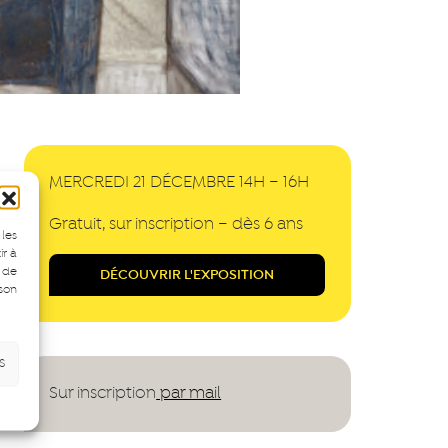
MERCREDI 21 DÉCEMBRE 14H – 16H
Gratuit, sur inscription – dès 6 ans
 les
ir à
 de
DÉCOUVRIR L'EXPOSITION
 son
s
Sur inscription
par mail