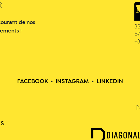
R
courant de nos
3
nements !
6
+3
FACEBOOK
•
INSTAGRAM
•
LINKEDIN
ES