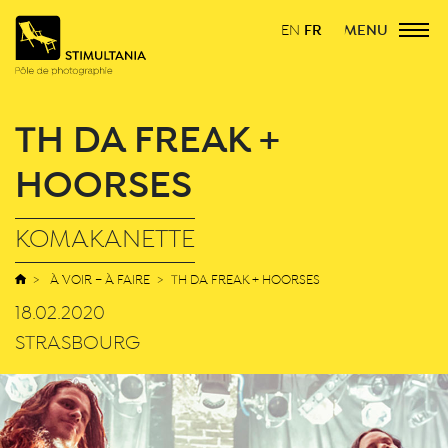
FR
MENU
EN
TH DA FREAK +
HOORSES
KOMAKANETTE
À VOIR – À FAIRE
TH DA FREAK + HOORSES
18.02.2020
STRASBOURG