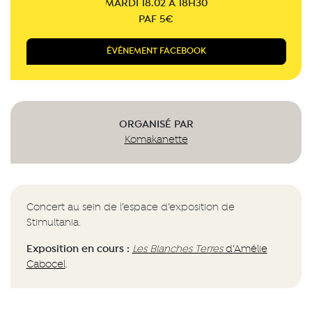
MARDI 18.02 À 18H30
PAF 5€
ÉVÉNEMENT FACEBOOK
ORGANISÉ PAR
Komakanette
Concert au sein de l’espace d’exposition de
Stimultania.
Exposition en cours :
Les Blanches Terres
d’Amélie
Cabocel
.