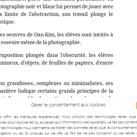
otographie noir et blanc lui permet de jouer avec
 limite de l’abstraction, son travail plonge le
stique.
s oeuvres de Oan Kim, les élèves sont invités à
e – essence même de la photographie.
exposition plongée dans l’obscurité, les élèves
mineux, d’objets, de feuilles de papiers, d’encre
 ou grandioses, complexes ou minimalistes, ses
anière ludique certains grands principes de la
indispensable, les notions de cadrage et de
Gérer le consentement aux cookies
nt du réel etc.
r offrir les meilleures expériences, nous utilisons des technologies telles que
kies pour stocker et/ou accéder aux informations des appareils. Le fait de consent
 technologies nous permettra de traiter des données telles que le comportement
igation ou les ID uniques sur ce site. Le fait de ne pas consentir ou de retirer