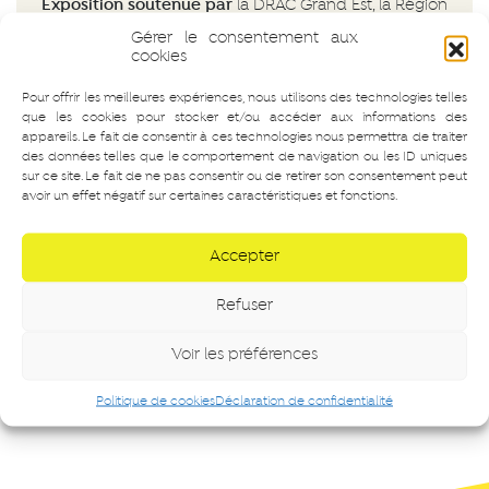
Exposition soutenue par
la DRAC Grand Est, la Région
Grand Est et la Ville de Strasbourg.
Gérer le consentement aux
cookies
Pour offrir les meilleures expériences, nous utilisons des technologies telles
Participez à une discussion et un temps d’échange
que les cookies pour stocker et/ou accéder aux informations des
privilégiés autour de l’exposition en présence de l’artiste.
appareils. Le fait de consentir à ces technologies nous permettra de traiter
Animée par Brigitte Patient.
des données telles que le comportement de navigation ou les ID uniques
sur ce site. Le fait de ne pas consentir ou de retirer son consentement peut
avoir un effet négatif sur certaines caractéristiques et fonctions.
Accepter
Navigation
PILS #86
visite flash
Refuser
Voir les préférences
Politique de cookies
Déclaration de confidentialité