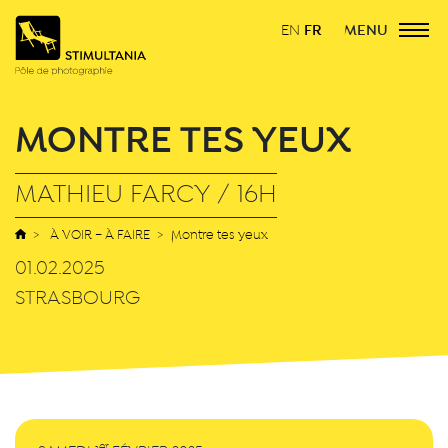
FR
MENU
EN
MONTRE TES YEUX
MATHIEU FARCY / 16H
À VOIR – À FAIRE
Montre tes yeux
01.02.2025
STRASBOURG
er