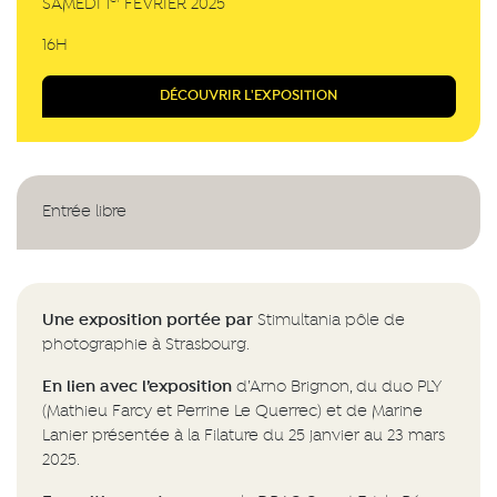
SAMEDI 1
FÉVRIER 2025
16H
DÉCOUVRIR L'EXPOSITION
Entrée libre
Une exposition portée par
Stimultania pôle de
photographie à Strasbourg.
En lien avec l’exposition
d’Arno Brignon, du duo PLY
(Mathieu Farcy et Perrine Le Querrec) et de Marine
Lanier présentée à la Filature du 25 janvier au 23 mars
2025.