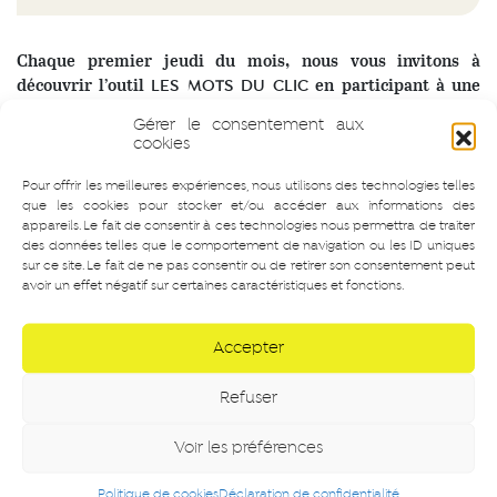
Chaque premier jeudi du mois, nous vous invitons à
découvrir l’outil
en participant à une
LES MOTS DU CLIC
session de jeu à partir des œuvres exposées à Stimultania.
© Stimultania
Gérer le consentement aux
cookies
Quel regard porter sur une image ? Photographie d’art, de
Pour offrir les meilleures expériences, nous utilisons des technologies telles
presse ou publicitaire. Imprimée, affichée, projetée.
que les cookies pour stocker et/ou accéder aux informations des
appareils. Le fait de consentir à ces technologies nous permettra de traiter
Comment en parler ? Comment analyser sa construction et
des données telles que le comportement de navigation ou les ID uniques
sa destination ? Le jeu
a été créé par
LES MOTS DU CLIC
sur ce site. Le fait de ne pas consentir ou de retirer son consentement peut
Stimultania pour questionner le regardeur. Il est à la fois un
avoir un effet négatif sur certaines caractéristiques et fonctions.
jeu d’observation, d’interprétation, d’acquisition de
vocabulaire et de réflexion citoyenne.
Accepter
Constitué de 94 cartes-mots illustrées,
LES MOTS DU CLIC
Refuser
accompagne les joueurs dans l’élaboration d’une critique
d’image photographique, de l’observation de sa forme
jusqu’aux engagements artistiques du photographe. Espace
Voir les préférences
de libre parole et d’écoute,
initie un
LES MOTS DU CLIC
Politique de cookies
Déclaration de confidentialité