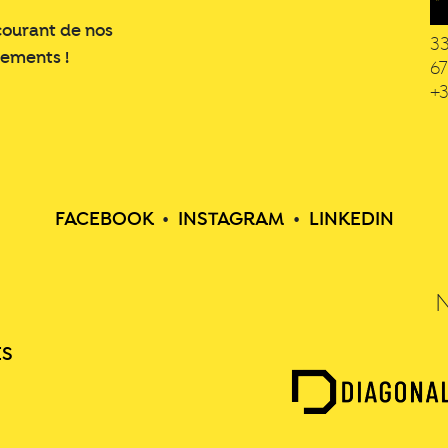
courant de nos
3
nements !
6
+3
FACEBOOK
•
INSTAGRAM
•
LINKEDIN
ES