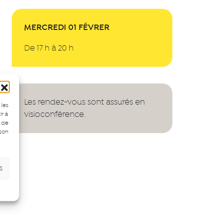
MERCREDI 01 FÉVRER
De 17 h à 20 h
Les rendez-vous sont assurés en
 les
visioconférence.
ir à
 de
 son
s