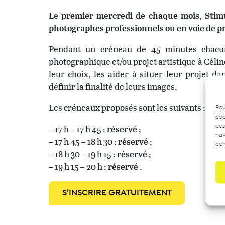
Le premier mercredi de chaque mois, Stimu
photographes professionnels ou en voie de pr
Pendant un créneau de 45 minutes chacun,
photographique et/ou projet artistique à Célin
leur choix, les aider à situer leur projet 
définir la finalité de leurs images.
Les créneaux proposés sont les suivants :
Pou
coo
ces
– 17 h – 17 h 45 :
réservé
;
nav
– 17 h 45 – 18 h 30 :
réservé
;
con
– 18 h 30 – 19 h 15 :
réservé
;
– 19 h 15 – 20 h
:
réservé
.
S’INSCRIRE GRATUITEMENT