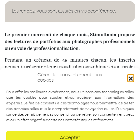
Les rendez-vous sont assurés en visioconférence.
Le premier mercredi de chaque mois, Stimultania propose
des lectures de portfolios aux photographes professionnels
ou en voie de professionnalisation.
Pendant un créneau de 45 minutes chacun, les inscrits
peuvent présenter leur travail photographique et/ou projet
artistique à Céline Duval, directrice, afin d’être
Gérer le consentement aux
accompagnés dans leur choix, les aider à situer leur projet
cookies
dans le contexte photographique contemporain et définir la
Pour offrir les meilleures expériences, nous utilisons des technologies telles
finalité de leurs images.
que les cookies pour stocker et/ou accéder aux informations des
appareils. Le fait de consentir à ces technologies nous permettra de traiter
Les créneaux proposés sont les suivants :
des données telles que le comportement de navigation ou les ID uniques
sur ce site. Le fait de ne pas consentir ou de retirer son consentement peut
– 17 h – 17 h 45 :
réservé
;
avoir un effet négatif sur certaines caractéristiques et fonctions.
– 17 h 45 – 18 h 30 :
réservé
;
– 18 h 30 – 19 h 15 :
réservé
;
Accepter
– 19 h 15 – 20 h :
réservé
.