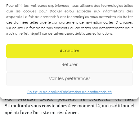
Pour offrir les meilleures expériences, nous utilisons des technologies telles
que les cookies pour stocker et/ou accéder aux informations des
appareils. Le fait de consentir à ces technologies nous permettra de traiter
des données telles que le comportement de navigation ou les ID uniques
sur ce site. Le fait de ne pas consentir ou de retirer son consentement peut
avoir un effet négatif sur certaines caractéristiques et fonctions.
Accepter
En 2024, Stimultania invite le photographe Mathias Zwick
Refuser
pour sa résidence de création 5 étoiles à Givors.
L’artiste a deux mois sur le territoire pour explorer un sujet
Voir les préférences
autour de la thématique du sport. Après la première phase
en avril de repérage, prise de contact et début de prise-de-
Politique de cookies
Déclaration de confidentialité
vue, Mathias Zwick poursuit sa recherche en mai.
Stimultania vous convie alors à ce moment là, au traditionnel
apéritif avec l’artiste en résidence.