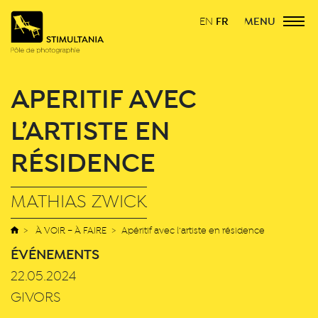
FR
MENU
EN
APÉRITIF AVEC
L’ARTISTE EN
RÉSIDENCE
MATHIAS ZWICK
À VOIR – À FAIRE
Apéritif avec l’artiste en résidence
ÉVÉNEMENTS
22.05.2024
GIVORS