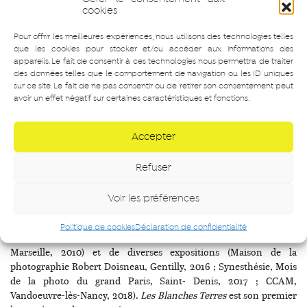
cookies
Pour offrir les meilleures expériences, nous utilisons des technologies telles
Découvrir en plus en détail l’exposition
Les Blanches Terres
que les cookies pour stocker et/ou accéder aux informations des
d’Amélie Cabocel.
appareils. Le fait de consentir à ces technologies nous permettra de traiter
des données telles que le comportement de navigation ou les ID uniques
sur ce site. Le fait de ne pas consentir ou de retirer son consentement peut
avoir un effet négatif sur certaines caractéristiques et fonctions.
Amélie Cabocel
vit et travaille à Paris. Sa spécialisation en
photographie et en sciences humaines et sociales l’a amenée à
Accepter
développer une démarche artistique associant ces deux axes.
Photographie, vidéo, son et cinéma documentaire lui permettent
Refuser
d’explorer des questions liées au corps et au corps social. Ses
travaux se déploient autour d’une dialectique du visible et de
Voir les préférences
l’invisible dans l’image et, plus largement, à l’échelle de la société.
Son travail a été publié à plusieurs reprises, notamment dans
Politique de cookies
Déclaration de confidentialité
Libération, et a été diffusé au sein de festivals (Les Instants vidéo,
Marseille, 2010) et de diverses expositions (Maison de la
photographie Robert Doisneau, Gentilly, 2016 ; Synesthésie, Mois
de la photo du grand Paris, Saint- Denis, 2017 ; CCAM,
Vandoeuvre-lès-Nancy, 2018).
Les Blanches Terres
est son premier