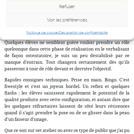
groupe choisi des clichés à mettre en scène et une réponse à
Refuser
celui-ci par la façon dont ils se perçoivent et se projettent.
Dans le cadre de la réalisation des images les élèves seront à
Voir les préférences
tour de rôle photographes, modèles et techniciens pour se
jouer des clichés et parler d’eux.
Politique de cookies
Déclaration de confidentialité
Quelques élèves ne semblent guère vouloir prendre un rôle
quelconque dans cette phase de réalisation en le verbalisant
de façon ostentatoire, je suis un peu déstabilisé par ce
manque d’entrain. Tout changera certainement dès qu’ils
passeront à tour de rôle devant et derrière l’objectif.
Rapides consignes techniques. Prise en main. Bingo. C’est
freestyle et c’est un joyeux bordel. Un reflex et quelques
flashs : les élèves saisissent rapidement le potentiel de la
qualité produite avec cette configuration, et autant dire que
les quelques réfractaires laissent de côté leurs réticences
quand il s’agit prendre la pose ou de se glisser dans la peau
d’un faiseur d’image.
Que ce soit sur cet atelier ou avec ce type de public que j’ai pu