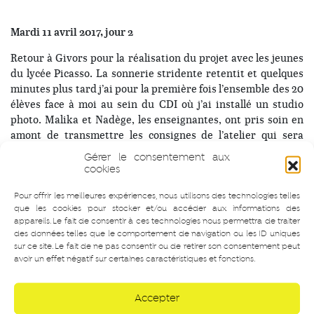
Mardi 11 avril 2017, jour 2
Retour à Givors pour la réalisation du projet avec les jeunes
du lycée Picasso. La sonnerie stridente retentit et quelques
minutes plus tard j’ai pour la première fois l’ensemble des 20
élèves face à moi au sein du CDI où j’ai installé un studio
photo. Malika et Nadège, les enseignantes, ont pris soin en
amont de transmettre les consignes de l’atelier qui sera
réalisé dans les jours à venir et de collecter les idées reçues à
Gérer le consentement aux
la moitié de la classe que je n’ai pas pu rencontrer.
cookies
Bonne nouvelle, les idées reçues répertoriées par la moitié
Pour offrir les meilleures expériences, nous utilisons des technologies telles
de ce groupe collent parfaitement à celles du premier groupe
que les cookies pour stocker et/ou accéder aux informations des
rencontré deux mois plus tôt, la phase de réalisation n’en
appareils. Le fait de consentir à ces technologies nous permettra de traiter
des données telles que le comportement de navigation ou les ID uniques
sera que plus rapide à mettre en place.
sur ce site. Le fait de ne pas consentir ou de retirer son consentement peut
avoir un effet négatif sur certaines caractéristiques et fonctions.
La donne est redistribuée avec ces onze élèves
supplémentaires, mais je décèle rapidement des énergies
motrices dans les “nouveaux”. De ces 20 élèves, quatre sous-
Accepter
groupes se constituent assez instinctivement et chaque