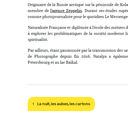
Originaire de la Russie arctique sur la péninsule de Kol
membre de
l’agence Zeppelin
. Durant ses études supér
comme photojournaliste pour le quotidien Le Messeng
Naturalisée Française et diplômée à l’école des métiers
à explorer les problématiques de la société moderne liée
spiritualité.
Par ailleurs, étant passionnée par la transmission des s
de Photographe depuis fin 2016. Natalya a égalem
Petersbourg et au lac Baïkal.
Navigation
La nuit, les aubes, les cartons