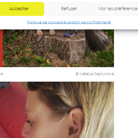
Accepter
Refuser
Voir les préférence
Politique de cookies
Déclaration de confidentialité
va
© Natalya Saprunova