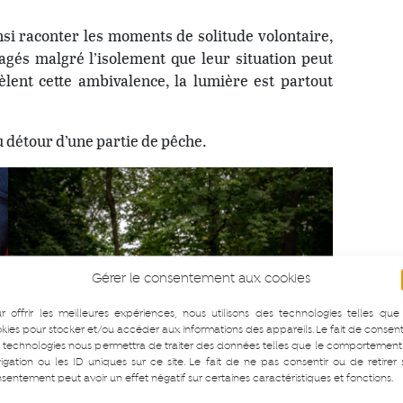
nsi raconter les moments de solitude volontaire,
tagés malgré l’isolement que leur situation peut
èlent cette ambivalence, la lumière est partout
u détour d’une partie de pêche.
Gérer le consentement aux cookies
r offrir les meilleures expériences, nous utilisons des technologies telles que
kies pour stocker et/ou accéder aux informations des appareils. Le fait de consent
 technologies nous permettra de traiter des données telles que le comportement
igation ou les ID uniques sur ce site. Le fait de ne pas consentir ou de retirer
sentement peut avoir un effet négatif sur certaines caractéristiques et fonctions.