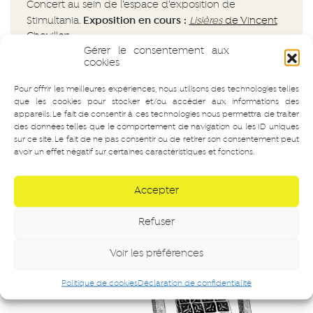
Concert au sein de l’espace d’exposition de
Exposition en cours :
Stimultania.
Lisières
de Vincent
Chevillon
.
Gérer le consentement aux
cookies
Kreis/CollectifContinu
et le label
Les Noues
présentent leur
Pour offrir les meilleures expériences, nous utilisons des technologies telles
que les cookies pour stocker et/ou accéder aux informations des
deuxième soirée commune avec le solo du guitariste, multi-
appareils. Le fait de consentir à ces technologies nous permettra de traiter
instrumentiste et auteur Léonie Risjeterre ainsi qu’un
des données telles que le comportement de navigation ou les ID uniques
nouveau trio très électrique composé de Lise Barkas (vielle
sur ce site. Le fait de ne pas consentir ou de retirer son consentement peut
à roue & cornemuse), Jérémy Ledda (batterie &
avoir un effet négatif sur certaines caractéristiques et fonctions.
électronique) et Stéphane Clor (violoncelle piccolo).
Accepter
Refuser
Voir les préférences
Politique de cookies
Déclaration de confidentialité