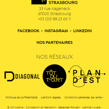
33 rue Kageneck
67000
Strasbourg
+33 (0)3 88 23 63 11
FACEBOOK
•
INSTAGRAM
•
LINKEDIN
NOS PARTENAIRES
NOS RÉSEAUX
Politique de confidentialité
Mentions légales
Conditions générales de vente -
© Stimultania • Conception et réalisation :
Sébastien Poilvert
• Identité visuelle :