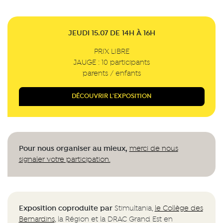
JEUDI 15.07 DE 14H À 16H
PRIX LIBRE
JAUGE : 10 participants
parents / enfants
DÉCOUVRIR L'EXPOSITION
Pour nous organiser au mieux,
merci de nous
signaler votre participation.
Exposition coproduite par
Stimultania,
le Collège des
Bernardins
, la Région et la DRAC Grand Est en