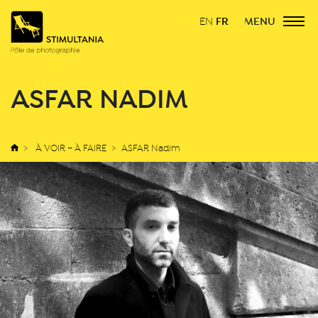
FR
MENU
EN
ASFAR NADIM
À VOIR – À FAIRE
ASFAR Nadim