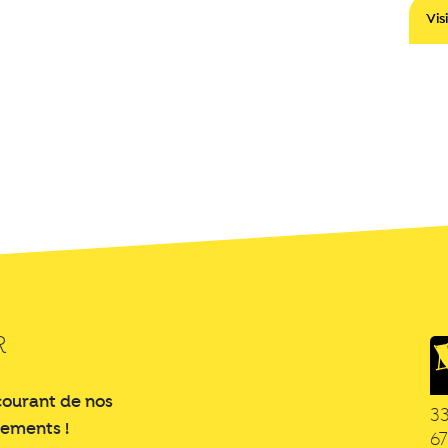
Vis
R
courant de nos
3
nements !
6