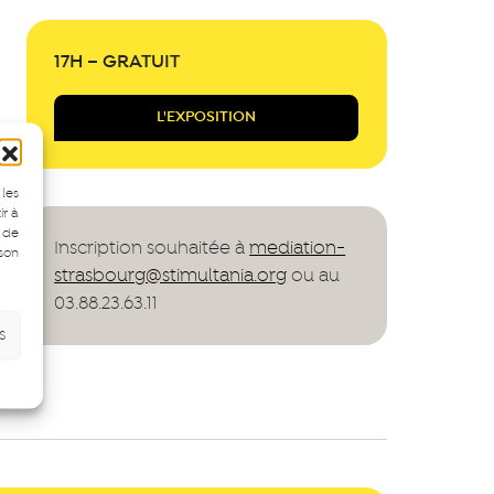
17H – GRATUIT
L'EXPOSITION
 les
ir à
 de
Inscription souhaitée à
mediation-
 son
strasbourg@stimultania.org
ou au
03.88.23.63.11
s