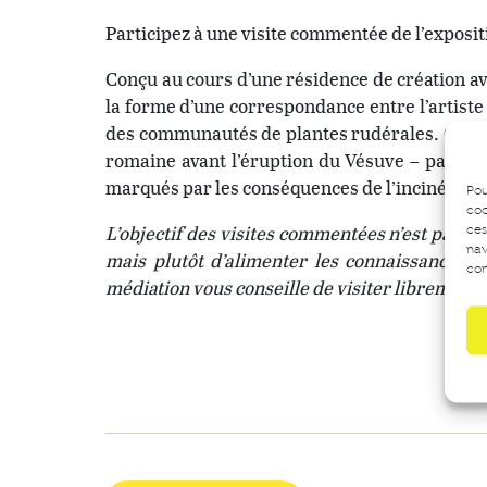
Participez à une visite commentée de l’exposi
Conçu au cours d’une résidence de création ave
la forme d’une correspondance entre l’artist
des communautés de plantes rudérales. Ces pla
romaine avant l’éruption du Vésuve – particip
marqués par les conséquences de l’incinératio
Pou
coo
L’objectif des visites commentées n’est pas de
ces
nav
mais plutôt d’alimenter les connaissances e
con
médiation vous conseille de visiter librement 