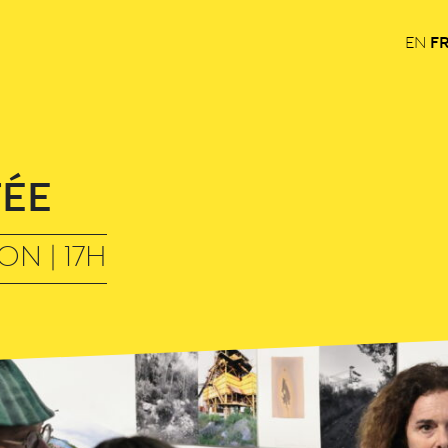
F
EN
TÉE
ON | 17H