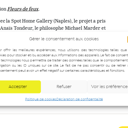
tion
Fleurs de feux
.
c la Spot Home Gallery (Naples), le projet a pris
e Anaïs Tondeur, le philosophe Michael Marder et
ntes – qui guérissaient les habitants à l’époque
Gérer le consentement aux cookies
ent de nos jours à soigner les sols de la région,
n et de l’enfouissement de déchets toxiques.
r offrir les meilleures expériences, nous utilisons des technologies telles que
kies pour stocker et/ou accéder aux informations des appareils. Le fait de consent
 diriger la pensée ou le ressenti face aux œuvres
 technologies nous permettra de traiter des données telles que le comportement
igation ou les ID uniques sur ce site. Le fait de ne pas consentir ou de retirer
t engager une réflexion construite. L’équipe de
sentement peut avoir un effet négatif sur certaines caractéristiques et fonctions.
l’exposition, en amont de la visite commentée.
Accepter
Refuser
Voir les préférence
Politique de cookies
Déclaration de confidentialité