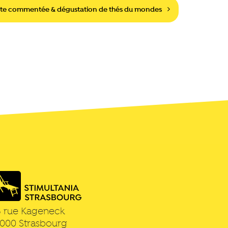
ite commentée & dégustation de thés du mondes
3 rue Kageneck
7000
Strasbourg