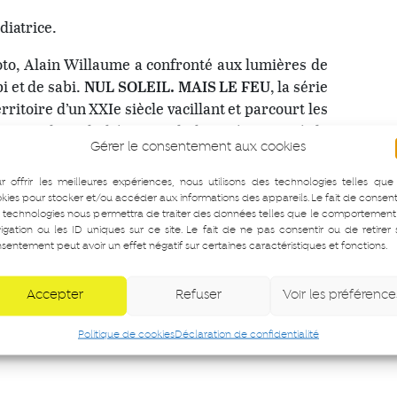
diatrice.
oto, Alain Willaume a confronté aux lumières de
i et de sabi.
NUL SOLEIL. MAIS LE FEU
, la série
ritoire d’un XXIe siècle vacillant et parcourt les
e travail sur la béance et la beauté, ponctué de
Gérer le consentement aux cookies
emblement des certitudes, dans les ondes d’une
r offrir les meilleures expériences, nous utilisons des technologies telles que
kies pour stocker et/ou accéder aux informations des appareils. Le fait de consent
 technologies nous permettra de traiter des données telles que le comportement
igation ou les ID uniques sur ce site. Le fait de ne pas consentir ou de retirer
sentement peut avoir un effet négatif sur certaines caractéristiques et fonctions.
Accepter
Refuser
Voir les préférence
Politique de cookies
Déclaration de confidentialité