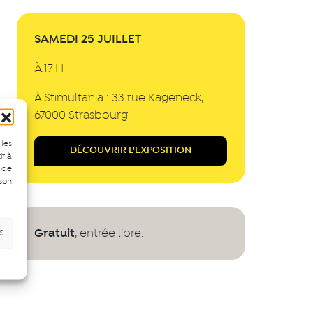
SAMEDI 25 JUILLET
À 17 H
À Stimultania : 33 rue Kageneck,
67000 Strasbourg
 les
DÉCOUVRIR L'EXPOSITION
ir à
 de
 son
Gratuit
s
, entrée libre.