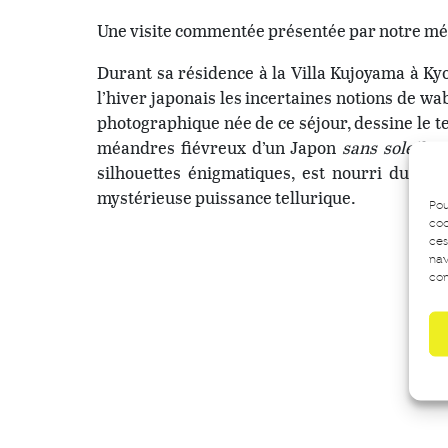
Une visite commentée présentée par notre mé
Durant sa résidence à la Villa Kujoyama à Ky
l’hiver japonais les incertaines notions de wab
photographique née de ce séjour, dessine le ter
méandres fiévreux d’un Japon
sans soleil
. C
silhouettes énigmatiques, est nourri du tr
mystérieuse puissance tellurique.
Pou
coo
ces
nav
con