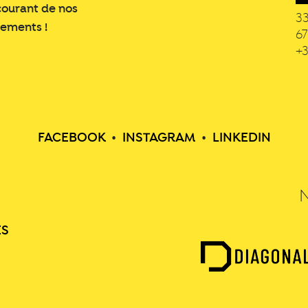
courant de nos
3
nements !
6
+3
FACEBOOK
•
INSTAGRAM
•
LINKEDIN
ES