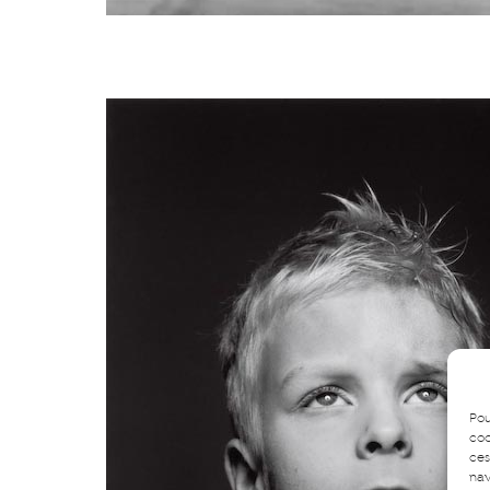
Pou
coo
ces
nav