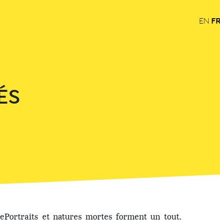
F
EN
ÉS
e
Portraits et natures mortes forment un tout.