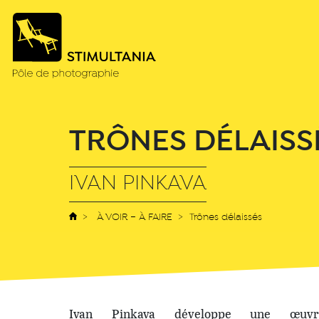
TRÔNES DÉLAISS
IVAN PINKAVA
À VOIR – À FAIRE
Trônes délaissés
Ivan Pinkava développe une œuvr