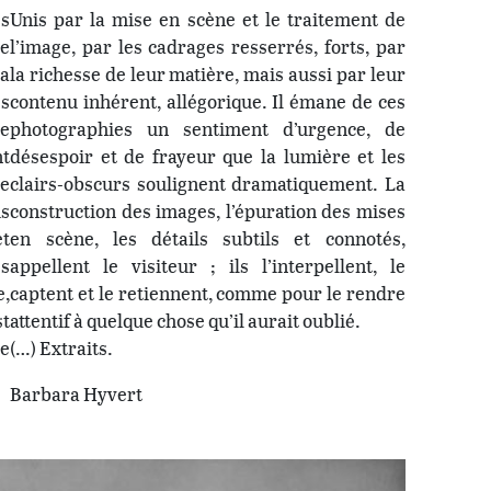
es
Unis par la mise en scène et le traitement de
re
l’image, par les cadrages resserrés, forts, par
la
la richesse de leur matière, mais aussi par leur
es
contenu inhérent, allégorique. Il émane de ces
ne
photographies un sentiment d’urgence, de
t
désespoir et de frayeur que la lumière et les
de
clairs-obscurs soulignent dramatiquement. La
is
construction des images, l’épuration des mises
et
en scène, les détails subtils et connotés,
és
appellent le visiteur ; ils l’interpellent, le
e,
captent et le retiennent, comme pour le rendre
st
attentif à quelque chose qu’il aurait oublié.
de
(…) Extraits.
Barbara Hyvert