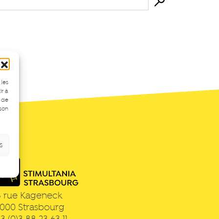
 les
ir à
 de
 son
s
3 rue Kageneck
7000
Strasbourg