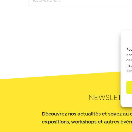
Pou
coo
ces
nav
con
NEWSLETTE
Découvrez nos actualités et soyez au 
expositions, workshops et autres évé