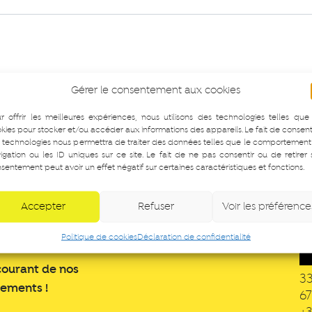
Gérer le consentement aux cookies
r offrir les meilleures expériences, nous utilisons des technologies telles que
kies pour stocker et/ou accéder aux informations des appareils. Le fait de consent
 technologies nous permettra de traiter des données telles que le comportement
igation ou les ID uniques sur ce site. Le fait de ne pas consentir ou de retirer
sentement peut avoir un effet négatif sur certaines caractéristiques et fonctions.
Accepter
Refuser
Voir les préférence
R
Politique de cookies
Déclaration de confidentialité
courant de nos
3
nements !
6