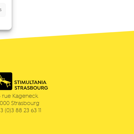
s
3 rue Kageneck
7000
Strasbourg
3 (0)3 88 23 63 11