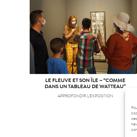
LE FLEUVE ET SON ÎLE – “COMME
DANS UN TABLEAU DE WATTEAU”
APPROFONDIR L'EXPOSITION
Pou
coo
ces
nav
con