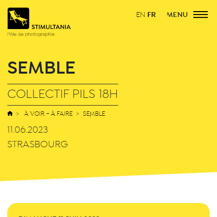
FR
MENU
EN
SEMBLE
COLLECTIF PILS 18H
À VOIR – À FAIRE
SEMBLE
11.06.2023
STRASBOURG