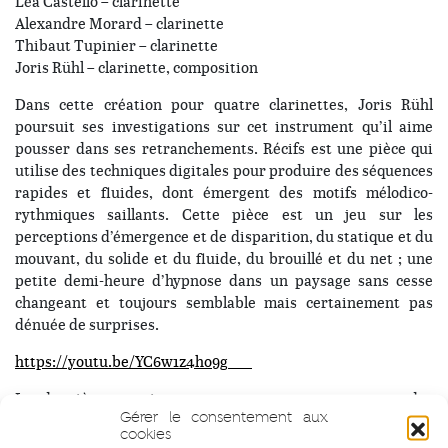
Léa Castello – clarinette
Alexandre Morard – clarinette
Thibaut Tupinier – clarinette
Joris Rühl – clarinette, composition
Dans cette création pour quatre clarinettes, Joris Rühl
poursuit ses investigations sur cet instrument qu’il aime
pousser dans ses retranchements. Récifs est une pièce qui
utilise des techniques digitales pour produire des séquences
rapides et fluides, dont émergent des motifs mélodico-
rythmiques saillants. Cette pièce est un jeu sur les
perceptions d’émergence et de disparition, du statique et du
mouvant, du solide et du fluide, du brouillé et du net ; une
petite demi-heure d’hypnose dans un paysage sans cesse
changeant et toujours semblable mais certainement pas
dénuée de surprises.
https://youtu.be/YC6w1z4ho9g___
La deuxième partie proposera une rencontre avec des
Gérer le consentement aux
membres du Collectif PILS et des invité.e.s, surprise !
cookies