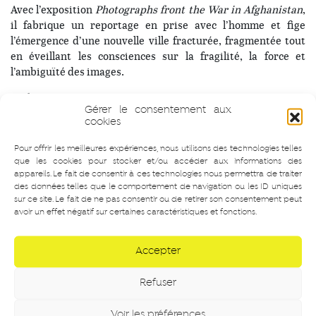
Avec l’exposition
Photographs front the War in Afghanistan
,
il fabrique un reportage en prise avec l’homme et fige
l’émergence d’une nouvelle ville fracturée, fragmentée tout
en éveillant les consciences sur la fragilité, la force et
l’ambiguïté des images.
Barbara Hyvert, extraits
Gérer le consentement aux
cookies
© John Burke et Simon Norfolk
Pour offrir les meilleures expériences, nous utilisons des technologies telles
Vues de l’exposition © Stimultania
que les cookies pour stocker et/ou accéder aux informations des
appareils. Le fait de consentir à ces technologies nous permettra de traiter
des données telles que le comportement de navigation ou les ID uniques
sur ce site. Le fait de ne pas consentir ou de retirer son consentement peut
avoir un effet négatif sur certaines caractéristiques et fonctions.
Simon Norfolk
est un photographe paysagiste dont le travail de ces
dix dernières années a été centré autour de la question du « champ
Accepter
de bataille » sous toutes ses formes. Dans cette optique, il a mené
ses projets photographiques au sein des pires zones de conflits et
Refuser
de réfugiés, mais aussi en photographiant des super-ordinateurs
destinés à dessiner les systèmes militaires ou bien à tester les
lancements de missiles nucléaires.
Voir les préférences