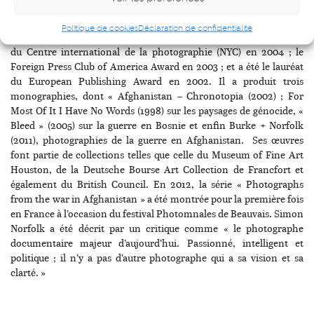
Son travail est internationalement reconnu aujourd’hui : il a gagné
Politique de cookies
Déclaration de confidentialité
le Prix Dialogue aux Rencontres d’Arles en 2005 ; le Infinity Prize
du Centre international de la photographie (NYC) en 2004 ; le
Foreign Press Club of America Award en 2003 ; et a été le lauréat
du European Publishing Award en 2002. Il a produit trois
monographies, dont « Afghanistan – Chronotopia (2002) ; For
Most Of It I Have No Words (1998) sur les paysages de génocide, «
Bleed » (2005) sur la guerre en Bosnie et enfin Burke + Norfolk
(2011), photographies de la guerre en Afghanistan. Ses œuvres
font partie de collections telles que celle du Museum of Fine Art
Houston, de la Deutsche Bourse Art Collection de Francfort et
également du British Council. En 2012, la série « Photographs
from the war in Afghanistan » a été montrée pour la première fois
en France à l’occasion du festival Photomnales de Beauvais. Simon
Norfolk a été décrit par un critique comme « le photographe
documentaire majeur d’aujourd’hui. Passionné, intelligent et
politique ; il n’y a pas d’autre photographe qui a sa vision et sa
clarté. »