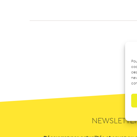
Pou
coo
ces
nav
con
NEWSLETTE