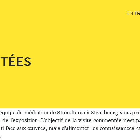
F
EN
TÉES
l’équipe de médiation de Stimultania à Strasbourg vous pr
de l’exposition. L’objectif de la visite commentée n’est p
ti face aux œuvres, mais d’alimenter les connaissances e
.