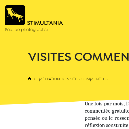
VISITES COMMEN
MÉDIATION
VISITES COMMENTÉES
Une fois par mois, 
commentée gratuite 
pensée ou le ressen
réflexion construite