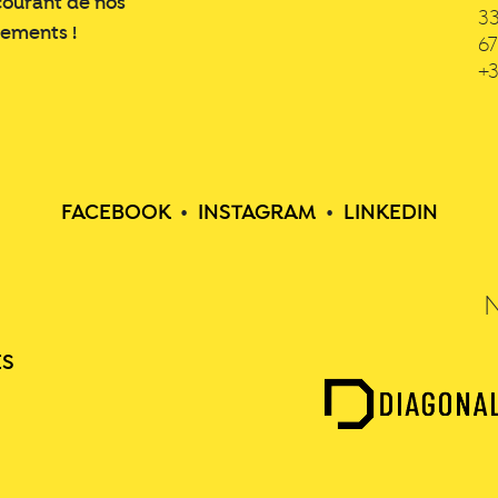
courant de nos
3
nements !
6
+3
FACEBOOK
•
INSTAGRAM
•
LINKEDIN
ES