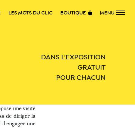
R
LES MOTS DU CLIC
BOUTIQUE
MENU
DANS L'EXPOSITION
GRATUIT
POUR CHACUN
opose une visite
as de diriger la
t d’engager une