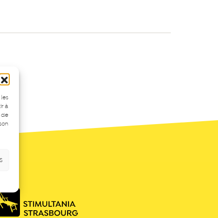
 les
ir à
 de
 son
s