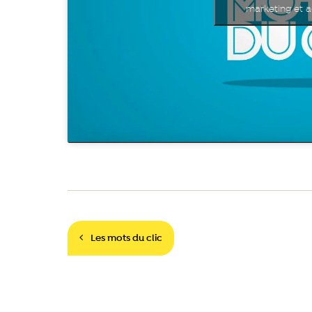
marketing et a
Navigation
Les mots du clic