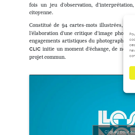
fois un jeu d’observation, d’interprétation
citoyenne.
Constitué de 94 cartes-mots illustrées,
LES
l’élaboration d’une critique d’image photogr
Pou
engagements artistiques du photographe. Esp
coo
ces
initie un moment d’échange, de négocia
CLIC
nav
projet commun.
con
Cliquez pour ac