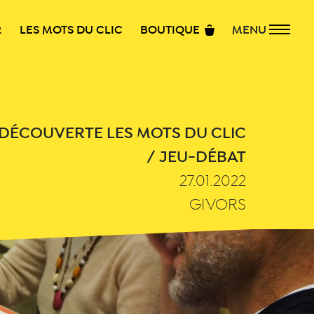
R
LES MOTS DU CLIC
BOUTIQUE
MENU
DÉCOUVERTE LES MOTS DU CLIC
/ JEU-DÉBAT
27.01.2022
GIVORS