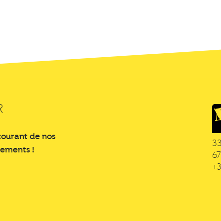
R
courant de nos
3
nements !
6
+3