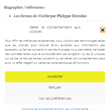
Biographie / références :
Les formes du Visible
par Philippe Descolas
Le Dictionnaire des Symboles
par Jean Chevalier et
Alain Gheerbrant
Gérer le consentement aux
cookies
Jeu de Construction
par Paul Cox
Pour offrir les meilleures expériences, nous utilisons des technologies telles
Pieds nus sur la terre sacrée
par Teresa Carolyn
que les cookies pour stocker et/ou accéder aux informations des
McLuhan
appareils. Le fait de consentir à ces technologies nous permettra de traiter
Croire aux Fauves
de Nastassja Martin
des données telles que le comportement de navigation ou les ID uniques
sur ce site. Le fait de ne pas consentir ou de retirer son consentement peut
avoir un effet négatif sur certaines caractéristiques et fonctions.
Accepter
Cliquez pour accepter les cookies
Refuser
marketing et activer ce contenu
Voir les préférences
Politique de cookies
Déclaration de confidentialité