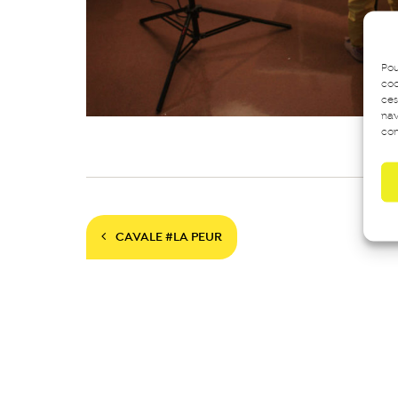
Pou
coo
ces
nav
con
Navigation
CAVALE #LA PEUR