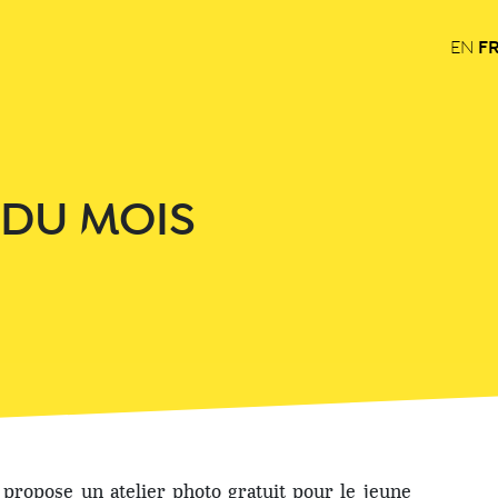
F
EN
 DU MOIS
propose un atelier photo gratuit pour le jeune