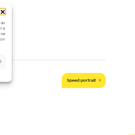
 les
ir à
 de
 son
s
Speed portrait