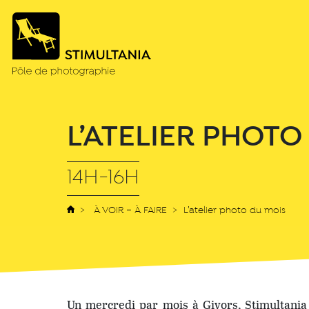
L’ATELIER PHOTO
14H-16H
À VOIR – À FAIRE
L’atelier photo du mois
Un mercredi par mois à Givors, Stimultania 