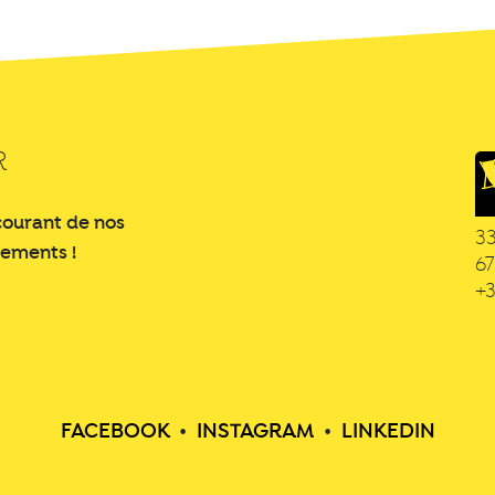
R
courant de nos
3
nements !
6
+3
FACEBOOK
•
INSTAGRAM
•
LINKEDIN