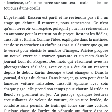
silencieuse, très concentrée sur son texte, mais elle écoute
toujours d’une oreille.
L’après-midi, Kassem est parti et ne reviendra pas : il a un
stage qui débute. Il remercie, nous remercions. Ce n’est
qu’un au-revoir, on l’espère, puisqu’il y aura les retrouvailles
en automne pour la restitution du projet. Restent les fidèles,
Tassadit et Karim. Comme l’idée, expliquée dans la matinée,
est de se raccrocher au chiffre 41 (pas si aléatoire que ça, on
le verra) pour choisir le nombre d’images, Patrice propose
un nouvel exercice : trouver quarante et un mots dans le
journal local du Progrès. Des mots qui résonnent avec les
photographies réalisées, avec ce qui a été dit ou ressenti
depuis le début. Karim découpe « tout changer ». Dans la
journal, il s’agit du climat. Dans le projet, ça sera peut-être la
fameuse voiture rafistolée. Tassadit épluche avec soin
chaque page, elle prend son temps pour choisir. Matilde et
Benoît se prennent au jeu. Au passage, quelques lectures
croustillantes de voleur de voiture, de voiture brûlée, de
conduite sans permis, de train qui fonce sur une voiture.
Quelque chose de l’ordre du véhicule qui flotte dans ce