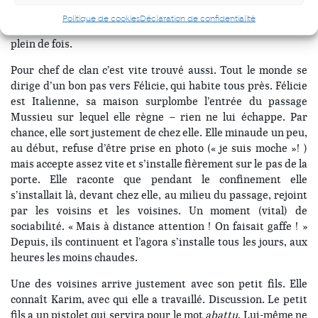
aussi de
condamné
et
fermé
– facile, à Givors, il suffit de
Politique de cookies
Déclaration de confidentialité
prendre les vitrines des commerces. Tassadit prend le ciel,
plein de fois.
Pour chef de clan c’est vite trouvé aussi. Tout le monde se
dirige d’un bon pas vers Félicie, qui habite tous près. Félicie
est Italienne, sa maison surplombe l’entrée du passage
Mussieu sur lequel elle règne – rien ne lui échappe. Par
chance, elle sort justement de chez elle. Elle minaude un peu,
au début, refuse d’être prise en photo (« je suis moche »! )
mais accepte assez vite et s’installe fièrement sur le pas de la
porte. Elle raconte que pendant le confinement elle
s’installait là, devant chez elle, au milieu du passage, rejoint
par les voisins et les voisines. Un moment (vital) de
sociabilité. « Mais à distance attention ! On faisait gaffe ! »
Depuis, ils continuent et l’agora s’installe tous les jours, aux
heures les moins chaudes.
Une des voisines arrive justement avec son petit fils. Elle
connaît Karim, avec qui elle a travaillé. Discussion. Le petit
fils a un pistolet qui servira pour le mot
abattu
. Lui-même ne