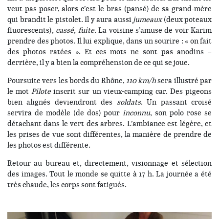
veut pas poser, alors c’est le bras (pansé) de sa grand-mère
qui brandit le pistolet. Il y aura aussi
jumeaux
(deux poteaux
fluorescents),
cassé
,
fuite
. La voisine s’amuse de voir Karim
prendre des photos. Il lui explique, dans un sourire : « on fait
des photos ratées ». Et ces mots ne sont pas anodins –
derrière, il y a bien la compréhension de ce qui se joue.
Poursuite vers les bords du Rhône,
110 km/h
sera illustré par
le mot
Pilote
inscrit sur un vieux-camping car. Des pigeons
bien alignés deviendront des
soldats
. Un passant croisé
servira de modèle (de dos) pour
inconnu
, son polo rose se
détachant dans le vert des arbres. L’ambiance est légère, et
les prises de vue sont différentes, la manière de prendre de
les photos est différente.
Retour au bureau et, directement, visionnage et sélection
des images. Tout le monde se quitte à 17 h. La journée a été
très chaude, les corps sont fatigués.