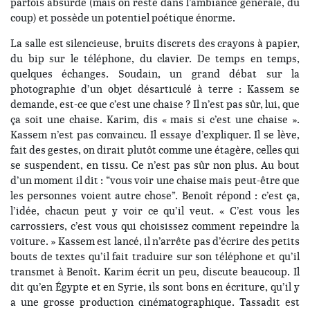
parfois absurde (mais on reste dans l’ambiance générale, du
coup) et possède un potentiel poétique énorme.
La salle est silencieuse, bruits discrets des crayons à papier,
du bip sur le téléphone, du clavier. De temps en temps,
quelques échanges. Soudain, un grand débat sur la
photographie d’un objet désarticulé à terre : Kassem se
demande, est-ce que c’est une chaise ? Il n’est pas sûr, lui, que
ça soit une chaise. Karim, dis « mais si c’est une chaise ».
Kassem n’est pas convaincu. Il essaye d’expliquer. Il se lève,
fait des gestes, on dirait plutôt comme une étagère, celles qui
se suspendent, en tissu. Ce n’est pas sûr non plus. Au bout
d’un moment il dit : “vous voir une chaise mais peut-être que
les personnes voient autre chose”. Benoît répond : c’est ça,
l’idée, chacun peut y voir ce qu’il veut. « C’est vous les
carrossiers, c’est vous qui choisissez comment repeindre la
voiture. » Kassem est lancé, il n’arrête pas d’écrire des petits
bouts de textes qu’il fait traduire sur son téléphone et qu’il
transmet à Benoît. Karim écrit un peu, discute beaucoup. Il
dit qu’en Égypte et en Syrie, ils sont bons en écriture, qu’il y
a une grosse production cinématographique. Tassadit est