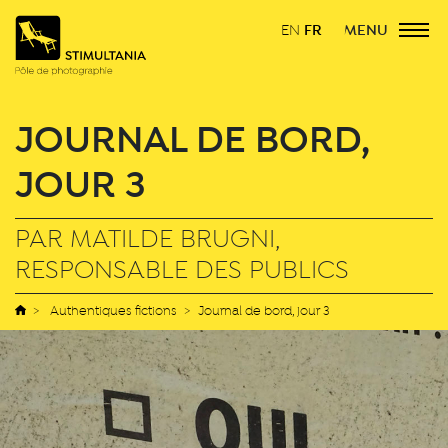
FR
MENU
EN
JOURNAL DE BORD,
JOUR 3
PAR MATILDE BRUGNI,
RESPONSABLE DES PUBLICS
Authentiques fictions
Journal de bord, jour 3