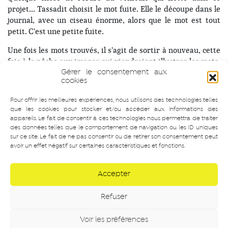
projet… Tassadit choisit le mot fuite. Elle le découpe dans le
journal, avec un ciseau énorme, alors que le mot est tout
petit. C’est une petite fuite.
Une fois les mots trouvés, il s’agit de sortir à nouveau, cette
fois à la pêche aux images qui viendraient illustrer les mots.
Gérer le consentement aux
Faire avec ce qui vient, rester dans un périmètre restreint.
cookies
Près de la sortie de la Stimultania, à l’angle de la rue, il y a
deux jeunes qui envoient des pétards (discrets) à un
Pour offrir les meilleures expériences, nous utilisons des technologies telles
troisième larron perché à la fenêtre du 2e étage. Matilde
que les cookies pour stocker et/ou accéder aux informations des
pense à
boom
, qui se trouve dans la liste à illustrer. Elle va les
appareils. Le fait de consentir à ces technologies nous permettra de traiter
voir pour prendre en photo un pétard mais trouve un mur de
des données telles que le comportement de navigation ou les ID uniques
sur ce site. Le fait de ne pas consentir ou de retirer son consentement peut
silence. Haussement d’épaules, non ils n’ont plus de pétard
avoir un effet négatif sur certaines caractéristiques et fonctions.
entier. Les deux s’échappent, le troisième rentre. Peur de
l’engueulade ? Matilde ramasse un des pétards pétés – on
dirait une fleur.
Accepter
D’abord, des photos rue Joseph Faure, à ce moment de la
Refuser
journée complètement coupée en deux : le soleil qui tape fort
d’un côté, l’ombre de l’autre. Karim trouve le numéro 41
Voir les préférences
inscrit sur la poubelle du numéro 41 de la rue. Il s’occupe