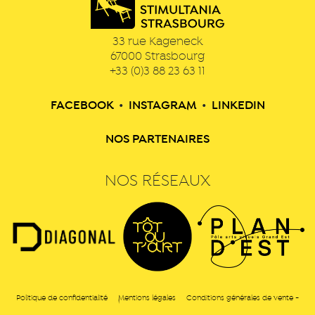
33 rue Kageneck
67000
Strasbourg
+33 (0)3 88 23 63 11
FACEBOOK
•
INSTAGRAM
•
LINKEDIN
NOS PARTENAIRES
NOS RÉSEAUX
Politique de confidentialité
Mentions légales
Conditions générales de vente -