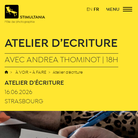
FR
MENU
EN
ATELIER D’ÉCRITURE
AVEC ANDREA THOMINOT | 18H
À VOIR – À FAIRE
Atelier d’écriture
ATELIER D'ÉCRITURE
16.06.2026
STRASBOURG