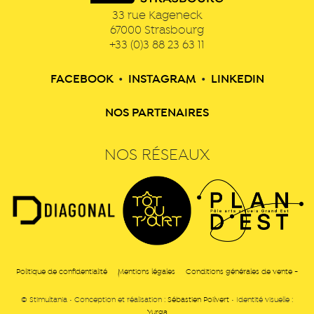
33 rue Kageneck
67000
Strasbourg
+33 (0)3 88 23 63 11
FACEBOOK
•
INSTAGRAM
•
LINKEDIN
NOS PARTENAIRES
NOS RÉSEAUX
Politique de confidentialité
Mentions légales
Conditions générales de vente -
© Stimultania • Conception et réalisation :
Sébastien Poilvert
• Identité visuelle :
Yurga