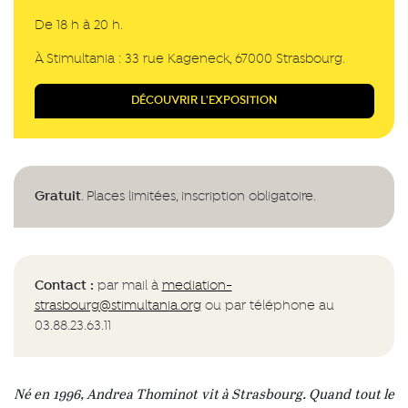
De 18 h à 20 h.
À Stimultania : 33 rue Kageneck, 67000 Strasbourg.
DÉCOUVRIR L'EXPOSITION
Gratuit
. Places limitées, inscription obligatoire.
Contact :
par mail à
mediation-
strasbourg@stimultania.org
ou par téléphone au
03.88.23.63.11
Né en 1996, Andrea Thominot vit à Strasbourg. Quand tout le