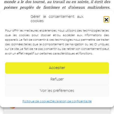
monde a le dos tourné, au travail ou en soirée, il écrit des
poèmes peuplés de fantômes et d’oiseaux multicolores.
De “J’habite désormais juste en dessous du ciel” (10 pages au
Gérer le consentement aux
carré) à “On a peur mais ça va” (Cheyne, prix de la Vocation),
cookies
il développe une poésie à la fois onirique et sociale, où la
fantaisie et l’imaginaire ont toujours la part belle.
Pour offrir les meilleures expériences, nous utilisons des technologies telles
que les cookies pour stocker et/ou accéder aux informations des
À l’occasion de l’exposition NUL SOLEIL. MAIS LE FEU
appareils. Le fait de consentir à ces technologies nous permettra de traiter
d’Alain Willaume, Stimultania invite à nouveau le poète
des données telles que le comportement de navigation ou les ID uniques
sur ce site. Le fait de ne pas consentir ou de retirer son consentement peut
Andrea Thominot à mener un atelier d’écriture. Le temps
avoir un effet négatif sur certaines caractéristiques et fonctions.
sera rythmé d’exercices d’écritures, de partages et de
lectures, ainsi que d’une visite commentée par notre
médiatrice.
Accepter
Refuser
Extrait du dernier atelier
Voir les préférences
Politique de cookies
Déclaration de confidentialité