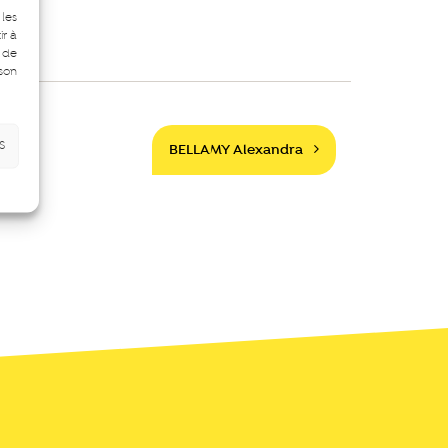
 les
ir à
 de
 son
s
BELLAMY Alexandra