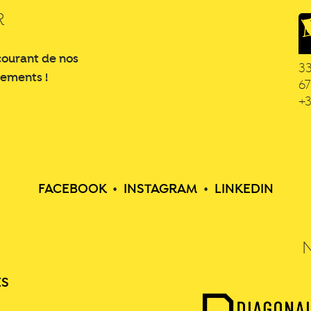
R
courant de nos
3
nements !
6
+3
FACEBOOK
•
INSTAGRAM
•
LINKEDIN
ES