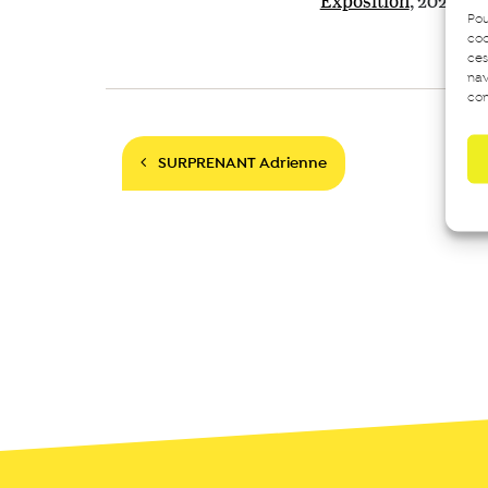
Exposition
, 2022
Pou
coo
ces
nav
con
Navigation
SURPRENANT Adrienne