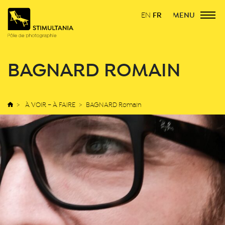
FR
MENU
EN
BAGNARD ROMAIN
À VOIR – À FAIRE
BAGNARD Romain